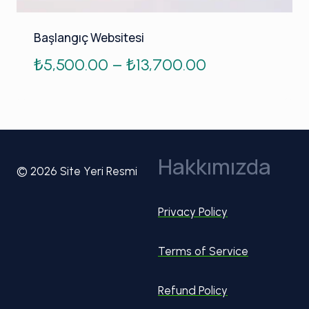
Başlangıç Websitesi
Fiyat
₺
5,500.00
–
₺
13,700.00
aralığı:
₺5,500.00
-
Hakkımızda
₺13,700.00
© 2026 Site Yeri Resmi
Privacy Policy
Terms of Service
Refund Policy