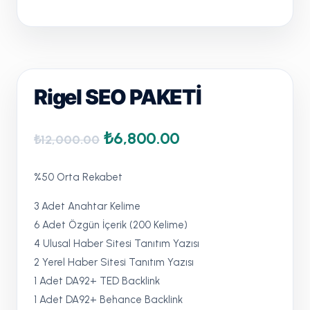
Rigel SEO PAKETİ
Orijinal
Şu
₺
6,800.00
₺
12,000.00
fiyat:
andaki
%50 Orta Rekabet
₺12,000.00.
fiyat:
3 Adet Anahtar Kelime
₺6,800.00.
6 Adet Özgün İçerik (200 Kelime)
4 Ulusal Haber Sitesi Tanıtım Yazısı
2 Yerel Haber Sitesi Tanıtım Yazısı
1 Adet DA92+ TED Backlink
1 Adet DA92+ Behance Backlink