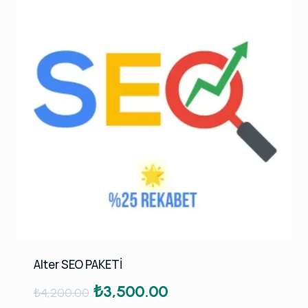
Alter SEO PAKETİ
Orijinal
Şu
₺
3,500.00
₺
4,200.00